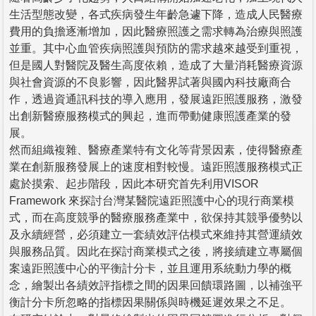
生活型態改變，各式疾病發生年齡急遽下降，造成人民醫療
費用的負擔逐漸增加，因此醫療照護之需求轉為治療與照護
並重。其中心血管疾病照護與預防的需求越來越受到重視，
但是國人對醫院及醫生高度依賴，造成了大量消耗醫療資源
與社會資源的不良影響，因此醫界試著與國內科技廠商合
作，透過資通訊科技的導入應用，發展遠距照護服務，激發
出創新醫療服務模式的興起，進而帶動健康照護產業的發
展。
然而組織複雜、醫療產業特有文化等背景因素，使得醫療產
業在創新服務發展上的速度相對較慢。遠距照護服務模式正
處於摸索、起步階段，因此本研究首先利用VISOR
Framework 來探討台灣某醫院遠距照護中心的現行商業模
式，而在高度競爭的醫療服務產業中，欲保持其競爭優勢以
及永續經營，必須建立一套績效評估模式來維持其營運績效
與服務品質。因此在探討商業模式之後，將接續建立專屬個
案遠距照護中心的平衡計分卡，並且運用系統動力學的概
念，繪製出各績效評指標之間的因果回饋環路圖，以補強平
衡計分卡所忽略的指標因果關係與時機延遲效果之不足。