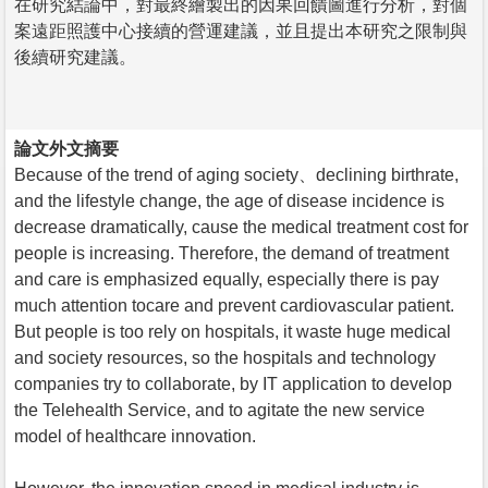
在研究結論中，對最終繪製出的因果回饋圖進行分析，對個
案遠距照護中心接續的營運建議，並且提出本研究之限制與
後續研究建議。
論文外文摘要
Because of the trend of aging society、declining birthrate,
and the lifestyle change, the age of disease incidence is
decrease dramatically, cause the medical treatment cost for
people is increasing. Therefore, the demand of treatment
and care is emphasized equally, especially there is pay
much attention tocare and prevent cardiovascular patient.
But people is too rely on hospitals, it waste huge medical
and society resources, so the hospitals and technology
companies try to collaborate, by IT application to develop
the Telehealth Service, and to agitate the new service
model of healthcare innovation.