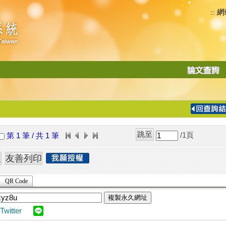
網
:::
功
能
切
換
導
覽
/1
頁
第 1 筆 / 共 1 筆
列
QR Code
複製永久網址
Twitter