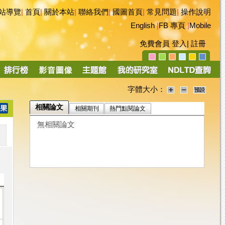
站導覽
|
首頁
|
關於本站
|
聯絡我們
|
國圖首頁
|
常見問題
|
操作說明
English
|
FB 專頁
|
Mobile
免費會員
登入
|
註冊
字體大小：
相關論文
相關期刊
熱門點閱論文
無相關論文