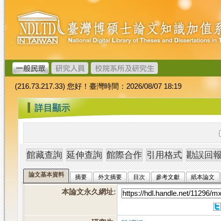
跳
臺
到
灣
主
博
要
碩
內
士
容
論
文
(216.73.217.33) 您好！臺灣時間：2026/08/07 18:19
加
值
:::
詳目顯示
系
統
論文基本資料
摘要
外文摘要
目次
參考文獻
紙本論文
本論文永久網址
: