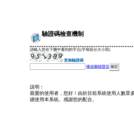
驗證碼檢查機制
請輸入您在下圖中看到的字元(字母區分大小寫)
更換驗證碼
播放圖檔聲音
說明︰
親愛的使用者，您好！由於目前系統使用人數眾
續使用本系統。感謝您的配合。