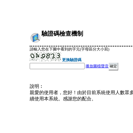
驗證碼檢查機制
請輸入您在下圖中看到的字元(字母區分大小寫)
更換驗證碼
播放圖檔聲音
說明︰
親愛的使用者，您好！由於目前系統使用人數眾
續使用本系統。感謝您的配合。