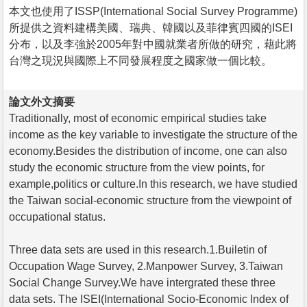
本文也使用了ISSP(International Social Survey Programme)
所提供之資料建構美國、瑞典、韓國以及菲律賓四國的ISEI
分布，以及李強於2005年對中國就業者所做的研究，藉此將
台灣之現況與國際上不同發展程度之國家做一個比較。
論文外文摘要
Traditionally, most of economic empirical studies take
income as the key variable to investigate the structure of the
economy.Besides the distribution of income, one can also
study the economic structure from the view points, for
example,politics or culture.In this research, we have studied
the Taiwan social-economic structure from the viewpoint of
occupational status.
Three data sets are used in this research.1.Builetin of
Occupation Wage Survey, 2.Manpower Survey, 3.Taiwan
Social Change Survey.We have intergrated these three
data sets. The ISEI(International Socio-Economic Index of