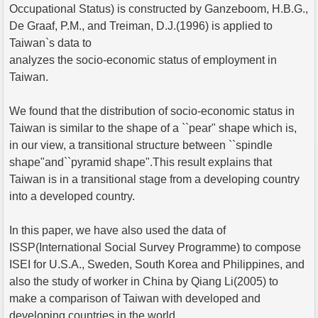
Occupational Status) is constructed by Ganzeboom, H.B.G.,
De Graaf, P.M., and Treiman, D.J.(1996) is applied to
Taiwan`s data to
analyzes the socio-economic status of employment in
Taiwan.
We found that the distribution of socio-economic status in
Taiwan is similar to the shape of a ``pear" shape which is,
in our view, a transitional structure between ``spindle
shape"and``pyramid shape".This result explains that
Taiwan is in a transitional stage from a developing country
into a developed country.
In this paper, we have also used the data of
ISSP(International Social Survey Programme) to compose
ISEI for U.S.A., Sweden, South Korea and Philippines, and
also the study of worker in China by Qiang Li(2005) to
make a comparison of Taiwan with developed and
developing countries in the world.