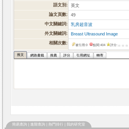
語文別:
英文
論文頁數:
49
中文關鍵詞:
乳房超音波
外文關鍵詞:
Breast Ultrasound Image
相關次數:
被引用:0
點閱:404
評分:
推文
網路書籤
推薦
評分
引用網址
轉寄
簡易查詢
|
進階查詢
|
熱門排行
|
我的研究室