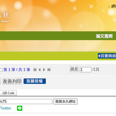
網
:::
功
能
切
換
導
覽
/1
頁
第 1 筆 / 共 1 筆
列
QR Code
複製永久網址
Twitter