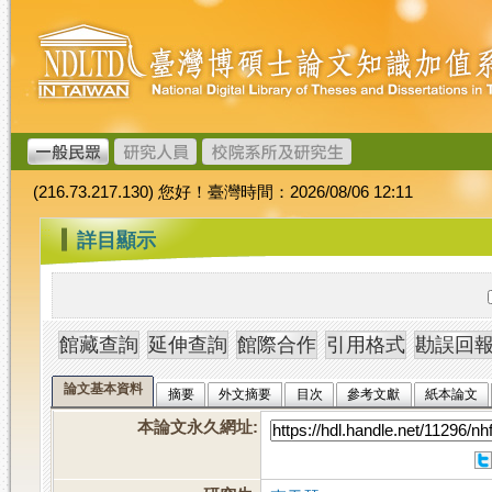
跳
臺
到
灣
主
博
要
碩
內
士
容
論
文
(216.73.217.130) 您好！臺灣時間：2026/08/06 12:11
加
值
:::
詳目顯示
系
統
論文基本資料
摘要
外文摘要
目次
參考文獻
紙本論文
本論文永久網址
: