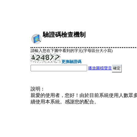
驗證碼檢查機制
請輸入您在下圖中看到的字元(字母區分大小寫)
更換驗證碼
播放圖檔聲音
說明︰
親愛的使用者，您好！由於目前系統使用人數眾
續使用本系統。感謝您的配合。