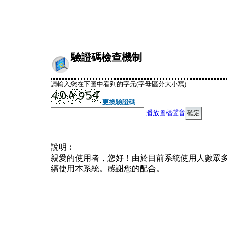
驗證碼檢查機制
請輸入您在下圖中看到的字元(字母區分大小寫)
更換驗證碼
播放圖檔聲音
說明︰
親愛的使用者，您好！由於目前系統使用人數眾
續使用本系統。感謝您的配合。