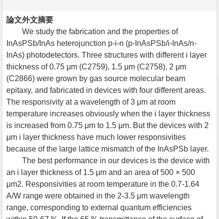
論文外文摘要
We study the fabrication and the properties of
InAsPSb/InAs heterojunction p-i-n (p-InAsPSb/i-InAs/n-
InAs) photodetectors. Three structures with different i layer
thickness of 0.75 μm (C2759), 1.5 μm (C2758), 2 μm
(C2866) were grown by gas source molecular beam
epitaxy, and fabricated in devices with four different areas.
The responsivity at a wavelength of 3 μm at room
temperature increases obviously when the i layer thickness
is increased from 0.75 μm to 1.5 μm. But the devices with 2
μm i layer thickness have much lower responsivities
because of the large lattice mismatch of the InAsPSb layer.
The best performance in our devices is the device with
an i layer thickness of 1.5 μm and an area of 500 × 500
μm2. Responsivities at room temperature in the 0.7-1.64
A/W range were obtained in the 2-3.5 μm wavelength
range, corresponding to external quantum efficiencies