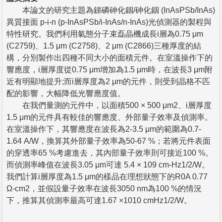
本論文的研究主題為銻磷砷化銦/砷化銦 (InAsPSb/InAs)
異質接面 p-i-n (p-InAsPSb/i-InAs/n-InAs)光偵測器的製程與
特性研究。我們利用氣態分子束磊晶機成長i層為0.75 μm
(C2759)、1.5 μm (C2758)、2 μm (C2866)三種厚度的結
構，分別製作出四種不同大小的面積元件。在室溫操作下的
響應度，i層厚度從0.75 μm增加為1.5 μm時，在波長3 μm附
近有明顯地提升;而i層厚度為2 μm的元件，則受到晶格不匹
配的影響，大幅降低光響應度值。
在我們量測的元件中，以面積500 × 500 μm2、i層厚度
1.5 μm的元件具有較佳的響應度、外部量子效率及偵測率。
在室溫操作下，其響應度在波長為2-3.5 μm的範圍為0.7-
1.64 A/W，換算其外部量子效率為50-67 %；若將元件表面
的穿透率65 %考慮進去，其內部量子效率則可接近100 %。
而偵測率峰值在波長3.05 μm可達 5.4 × 109 cm-Hz1/2/W。
我們計算i層厚度為1.5 μm的樣品在理想狀態下的R0A 0.77
Ω-cm2，並假設量子效率在波長3050 nm為100 %的情況
下，推算其偵測率最高可達1.67 ×1010 cmHz1/2/W。