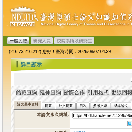
跳
臺
到
灣
主
博
要
碩
內
士
容
論
文
(216.73.216.212) 您好！臺灣時間：2026/08/07 04:39
加
值
:::
詳目顯示
系
統
論文基本資料
摘要
外文摘要
目次
參考文獻
紙本論文
本論文永久網址
: