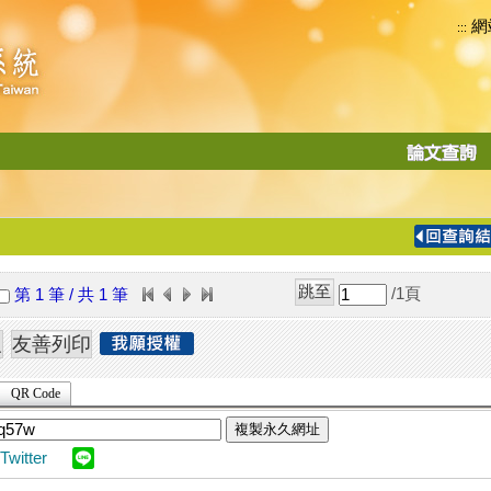
網
:::
功
能
切
換
導
覽
/1
頁
第 1 筆 / 共 1 筆
列
QR Code
複製永久網址
Twitter