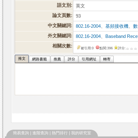
語文別:
英文
論文頁數:
93
中文關鍵詞:
802.16-2004
、
基頻接收機
、
數
外文關鍵詞:
802.16-2004
、
Baseband Rece
相關次數:
被引用:0
點閱:396
評分:
推文
網路書籤
推薦
評分
引用網址
轉寄
簡易查詢
|
進階查詢
|
熱門排行
|
我的研究室