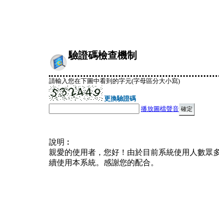
驗證碼檢查機制
請輸入您在下圖中看到的字元(字母區分大小寫)
更換驗證碼
播放圖檔聲音
說明︰
親愛的使用者，您好！由於目前系統使用人數眾
續使用本系統。感謝您的配合。