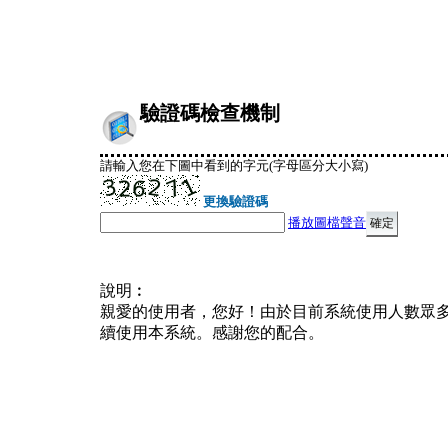
驗證碼檢查機制
請輸入您在下圖中看到的字元(字母區分大小寫)
更換驗證碼
播放圖檔聲音
說明︰
親愛的使用者，您好！由於目前系統使用人數眾
續使用本系統。感謝您的配合。