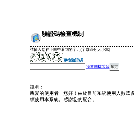
驗證碼檢查機制
請輸入您在下圖中看到的字元(字母區分大小寫)
更換驗證碼
播放圖檔聲音
說明︰
親愛的使用者，您好！由於目前系統使用人數眾
續使用本系統。感謝您的配合。