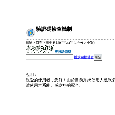
驗證碼檢查機制
請輸入您在下圖中看到的字元(字母區分大小寫)
更換驗證碼
播放圖檔聲音
說明︰
親愛的使用者，您好！由於目前系統使用人數眾
續使用本系統。感謝您的配合。