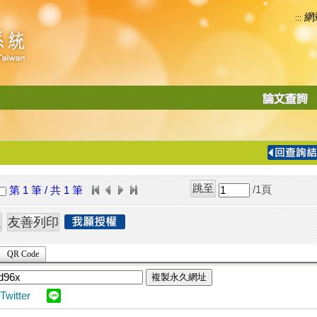
網
:::
功
能
切
換
導
覽
/1
頁
第 1 筆 / 共 1 筆
列
QR Code
複製永久網址
Twitter