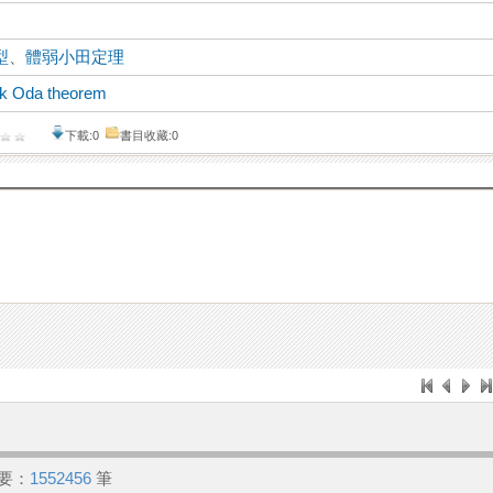
型
、
體弱小田定理
k Oda theorem
下載:0
書目收藏:0
要：
1552456
筆