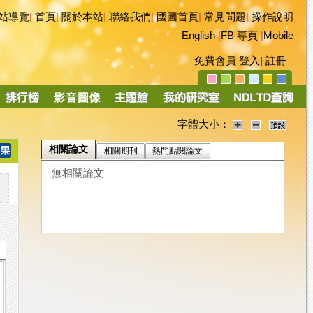
站導覽
|
首頁
|
關於本站
|
聯絡我們
|
國圖首頁
|
常見問題
|
操作說明
English
|
FB 專頁
|
Mobile
免費會員
登入
|
註冊
字體大小：
相關論文
相關期刊
熱門點閱論文
無相關論文