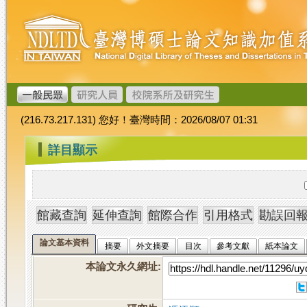
跳
臺
到
灣
主
博
要
碩
內
士
容
論
文
(216.73.217.131) 您好！臺灣時間：2026/08/07 01:31
加
值
:::
詳目顯示
系
統
論文基本資料
摘要
外文摘要
目次
參考文獻
紙本論文
本論文永久網址
: