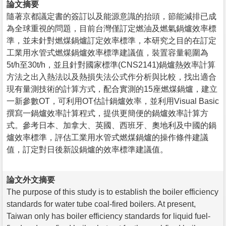
論文摘要
隨著京都議定書的簽訂以及能源意識的抬頭，節能減排已成
為全球重視的問題，目前台灣僅訂定燃油及燃氣鍋爐效率標
準，並未針對燃煤鍋爐訂定效率標準，本研究之目的在訂定
工業用水管式燃煤鍋爐效率標準建議值，裝置容量範圍為
5t/h至30t/h，並且針對國家標準(CNS2141)鍋爐熱效率計算
方法之出入熱法以及熱損失法公式作分析與比較，找出適合
現有量測技術的計算方式，配合實測的15座燃煤鍋爐，建立
一新參數OT，可利用OT估計鍋爐效率，並利用Visual Basic
撰寫一鍋爐效率計算程式，提供更簡便的鍋爐效率計算方
式。參考日本、加拿大、英國、西班牙、奧地利及中國的鍋
爐效率標準，評估工業用水管式燃煤鍋爐的操作條件建議
值，訂定對日後新設鍋爐的效率標準建議值。
論文外文摘要
The purpose of this study is to establish the boiler efficiency
standards for water tube coal-fired boilers. At present,
Taiwan only has boiler efficiency standards for liquid fuel-