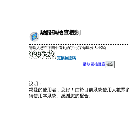
驗證碼檢查機制
請輸入您在下圖中看到的字元(字母區分大小寫)
更換驗證碼
播放圖檔聲音
說明︰
親愛的使用者，您好！由於目前系統使用人數眾
續使用本系統。感謝您的配合。