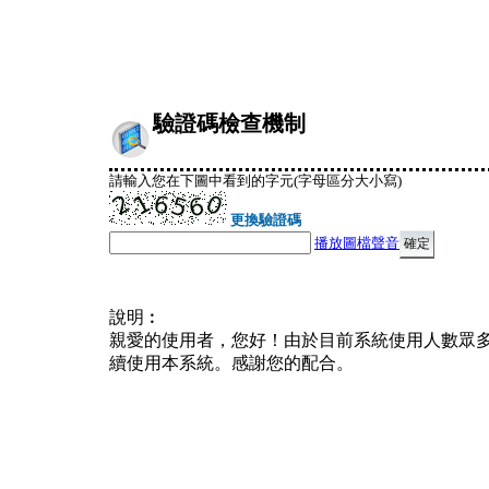
驗證碼檢查機制
請輸入您在下圖中看到的字元(字母區分大小寫)
更換驗證碼
播放圖檔聲音
說明︰
親愛的使用者，您好！由於目前系統使用人數眾
續使用本系統。感謝您的配合。