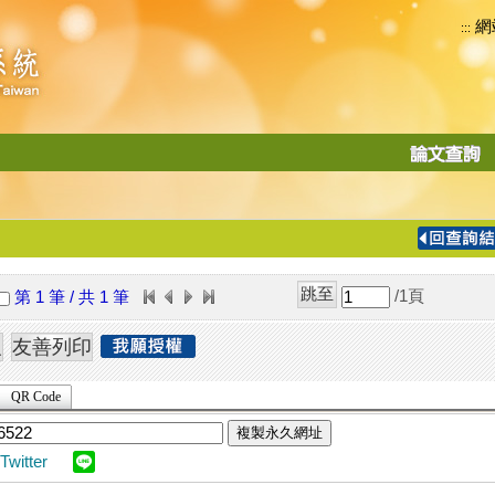
網
:::
功
能
切
換
導
覽
/1
頁
第 1 筆 / 共 1 筆
列
QR Code
複製永久網址
Twitter