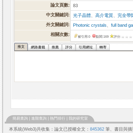
論文頁數:
83
中文關鍵詞:
光子晶體
、
高介電質
、
完全帶
外文關鍵詞:
Photonic crystals
、
full band g
相關次數:
被引用:0
點閱:169
評分:
推文
網路書籤
推薦
評分
引用網址
轉寄
簡易查詢
|
進階查詢
|
熱門排行
|
我的研究室
本系統(Web3)共收集：論文已授權全文：
845362
筆、書目與摘