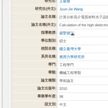
研究生:
王俊傑
研究生(外文):
Jyun-Jie Wang
論文名稱:
計算分析高介電質材料光子晶
論文名稱(外文):
Calculation of the high dielect
指導教授:
趙聖德
學位類別:
碩士
校院名稱:
國立臺灣大學
系所名稱:
應用力學研究所
學門:
工程學門
學類:
機械工程學類
論文種類:
學術論文
論文出版年:
2010
畢業學年度:
98
語文別:
中文