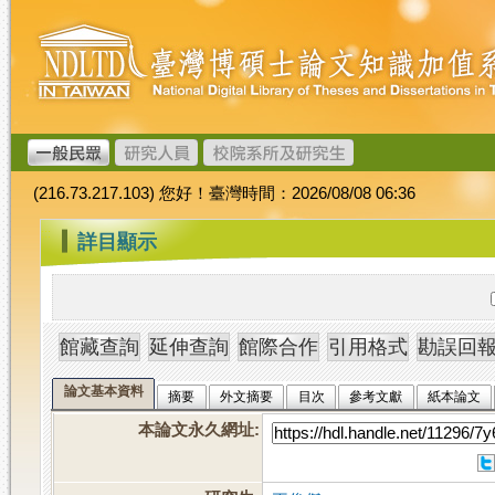
跳
臺
到
灣
主
博
要
碩
內
士
容
論
文
(216.73.217.103) 您好！臺灣時間：2026/08/08 06:36
加
值
:::
詳目顯示
系
統
論文基本資料
摘要
外文摘要
目次
參考文獻
紙本論文
本論文永久網址
: