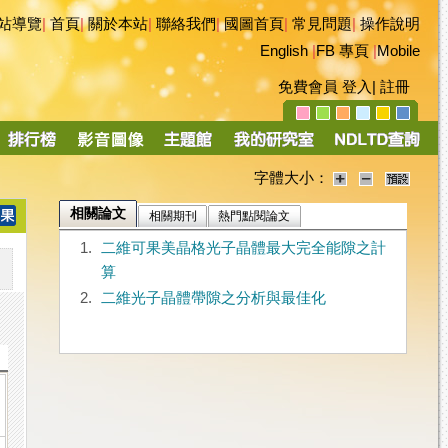
站導覽
|
首頁
|
關於本站
|
聯絡我們
|
國圖首頁
|
常見問題
|
操作說明
English
|
FB 專頁
|
Mobile
免費會員
登入
|
註冊
字體大小：
相關論文
相關期刊
熱門點閱論文
1.
二維可果美晶格光子晶體最大完全能隙之計
算
2.
二維光子晶體帶隙之分析與最佳化