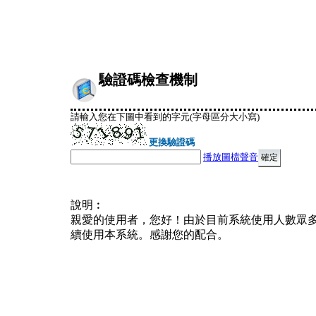
驗證碼檢查機制
請輸入您在下圖中看到的字元(字母區分大小寫)
更換驗證碼
播放圖檔聲音
說明︰
親愛的使用者，您好！由於目前系統使用人數眾
續使用本系統。感謝您的配合。