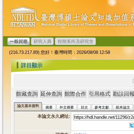
跳
臺
到
灣
主
博
要
碩
內
士
容
論
文
(216.73.217.89) 您好！臺灣時間：2026/08/08 12:58
加
值
:::
詳目顯示
系
統
論文基本資料
摘要
外文摘要
目次
參考文獻
紙本論文
本論文永久網址
: