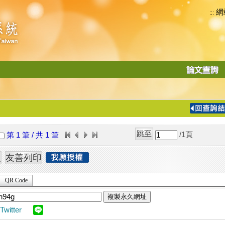
網
:::
功
能
切
換
導
覽
/1
頁
第 1 筆 / 共 1 筆
列
QR Code
複製永久網址
Twitter