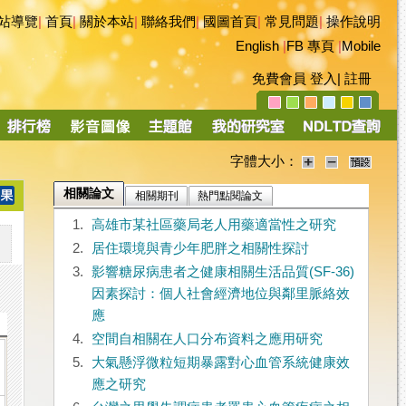
站導覽
|
首頁
|
關於本站
|
聯絡我們
|
國圖首頁
|
常見問題
|
操作說明
English
|
FB 專頁
|
Mobile
免費會員
登入
|
註冊
字體大小：
相關論文
相關期刊
熱門點閱論文
1.
高雄市某社區藥局老人用藥適當性之研究
2.
居住環境與青少年肥胖之相關性探討
3.
影響糖尿病患者之健康相關生活品質(SF-36)
因素探討：個人社會經濟地位與鄰里脈絡效
應
4.
空間自相關在人口分布資料之應用研究
5.
大氣懸浮微粒短期暴露對心血管系統健康效
應之研究