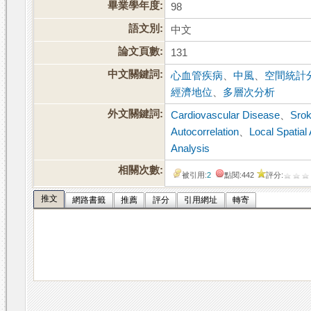
畢業學年度:
98
語文別:
中文
論文頁數:
131
中文關鍵詞:
心血管疾病
、
中風
、
空間統計
經濟地位
、
多層次分析
外文關鍵詞:
Cardiovascular Disease
、
Sro
Autocorrelation
、
Local Spatial
Analysis
相關次數:
被引用:
2
點閱:442
評分:
推文
網路書籤
推薦
評分
引用網址
轉寄