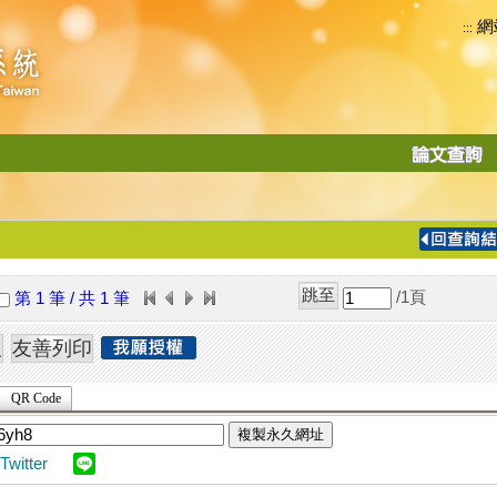
網
:::
功
能
切
換
導
覽
/1
頁
第 1 筆 / 共 1 筆
列
QR Code
複製永久網址
Twitter