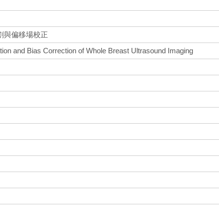
割與偏移場校正
on and Bias Correction of Whole Breast Ultrasound Imaging