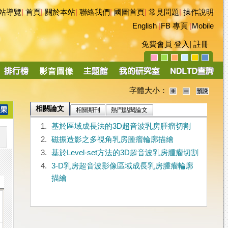
站導覽
|
首頁
|
關於本站
|
聯絡我們
|
國圖首頁
|
常見問題
|
操作說明
English
|
FB 專頁
|
Mobile
免費會員
登入
|
註冊
字體大小：
相關論文
相關期刊
熱門點閱論文
1.
基於區域成長法的3D超音波乳房腫瘤切割
2.
磁振造影之多視角乳房腫瘤輪廓描繪
3.
基於Level-set方法的3D超音波乳房腫瘤切割
4.
3-D乳房超音波影像區域成長乳房腫瘤輪廓
描繪