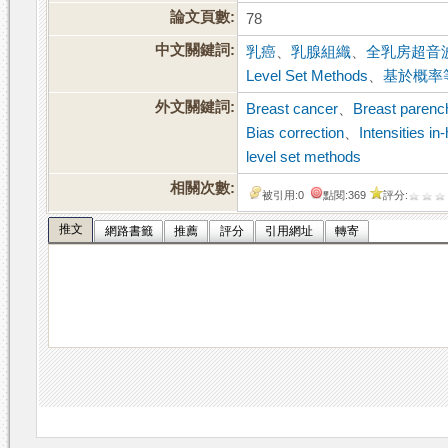
論文頁數:
78
中文關鍵詞:
乳癌
、
乳腺組織
、
全乳房超音
Level Set Methods
、
基於概率
外文關鍵詞:
Breast cancer
、
Breast paren
Bias correction
、
Intensities i
level set methods
相關次數:
被引用:0
點閱:369
評分:
推文
網路書籤
推薦
評分
引用網址
轉寄