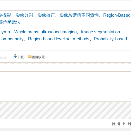
波攝影
、
影像分割
、
影像校正
、
影像灰階值不同質性
、
Region-Based
等位函數法
chyma
、
Whole breast ultrasound imaging
、
Image segmentation
、
n-homogeneity
、
Region-based level set methods
、
Probability-based
下載:0
書目收藏:0