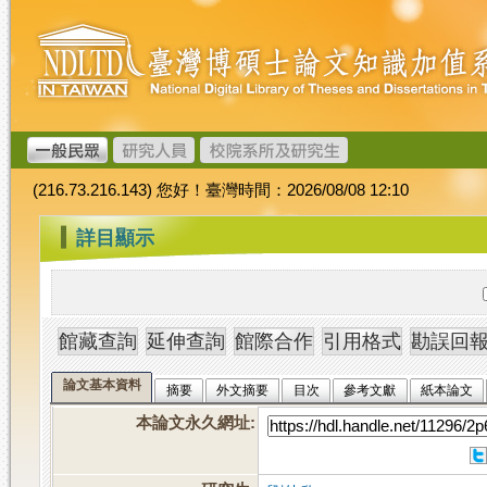
跳
臺
到
灣
主
博
要
碩
內
士
容
論
文
(216.73.216.143) 您好！臺灣時間：2026/08/08 12:10
加
值
:::
詳目顯示
系
統
論文基本資料
摘要
外文摘要
目次
參考文獻
紙本論文
本論文永久網址
: