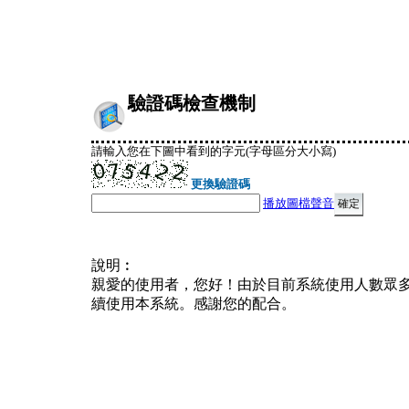
驗證碼檢查機制
請輸入您在下圖中看到的字元(字母區分大小寫)
更換驗證碼
播放圖檔聲音
說明︰
親愛的使用者，您好！由於目前系統使用人數眾
續使用本系統。感謝您的配合。