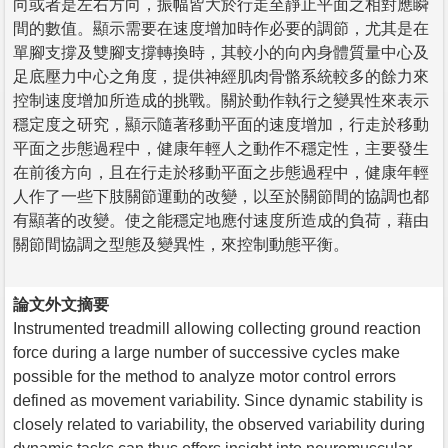
向或者是左右方向，振幅皆大於行走至靜止平面之相對應瞬
間的數值。顯示需要在速度增加時作必要的調節，尤其是在
單腳支撐及雙腳支撐轉換時，其較小的向內身體質量中心及
足底壓力中心之角度，提供神經肌肉骨骼系統較多的餘力來
控制速度增加所造成的挑戰。關於動作執行之變異性來表示
穩定度之研究，顯示隨著移動平面的速度增加，行走於移動
平面之步態過程中，健康年輕人之動作不穩定性，主要發生
在前後方向，且在行走於移動平面之步態過程中，健康年輕
人作了一些下肢關節運動的改變，以至於關節間的協調也都
有顯著的改變。使之能穩定地應付速度所造成的負荷，藉由
關節間協調之型態及變異性，來控制動態平衡。
論文外文摘要
Instrumented treadmill allowing collecting ground reaction
force during a large number of successive cycles make
possible for the method to analyze motor control errors
defined as movement variability. Since dynamic stability is
closely related to variability, the observed variability during