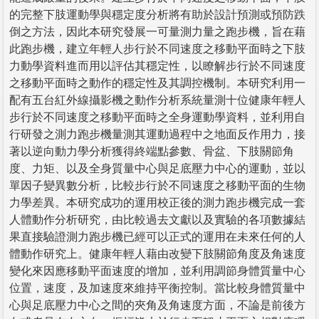
的完整下肢運動學與穩定度分析將有助於設計預測或預防跌
倒之方法，因此本研究發展一可量測力量之跑步機，旨在藉
此跑步機，建立年輕人步行於不同速度之移動平面時之下肢
力動學資料進而用以評估其穩定性，以瞭解步行於不同速度
之移動平面時之動作的穩定性及其調控機制。本研究利用一
配有五台紅外線攝影機之動作分析系統量測十位健康年輕人
步行於不同速度之移動平面時之全身運動學資料，並利用自
行研發之測力跑步機量測其運動過程中之地面反作用力，接
著以逆向動力學分析獲得終端點參數、骨盆、下肢關節角
度、力矩、以及全身質量中心與足底壓力中心的運動，並以
單因子變異數分析，比較步行於不同速度之移動平面的生物
力學差異。本研究成功的運用校正後的測力跑步機完成一套
人體動作分析研究，由比較過去文獻以及實驗的各項數據結
果直接驗證測力跑步機已經可以正式的運用在未來任何的人
體動作研究上。健康年輕人藉由改變下肢關節角度及角速度
變化來因應移動平面速度的增加，並利用調節身體質量中心
位置，速度，及加速度來維持平衡控制。當比較身體質量中
心與足底壓力中心之間的夾角及角速度方面，不論是前後方