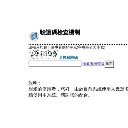
驗證碼檢查機制
請輸入您在下圖中看到的字元(字母區分大小寫)
更換驗證碼
播放圖檔聲音
說明︰
親愛的使用者，您好！由於目前系統使用人數眾
續使用本系統。感謝您的配合。