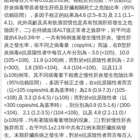
組為每百人年有0.02及0.02例。相較於對照組，不活動B型
肝炎病毒帶原者發生肝癌及肝臟相關死亡之危險比率（95%
信賴區間），多因子校正的結果為4.6 (2.5–8.3) 及 2.1 (1.1–
4.1)。此外高齡及具有飲酒習慣也是具有預測肝癌發生之危
險因子。二) 在持續血清ALT值正常者之族群中，於平均追
蹤的4.9±0.3年中，一共有96例進展發生慢性肝炎。慢性肝
炎之發生率，依不同之病毒量（copy/mL）而論，在B型肝
炎病毒e抗原陽性者中每百人年分別為－3.0 (<105)、10.0
(105-<108)、11.8 (≥108)例，而對於e抗原陰性者則為－2.0
(<300)、 1.8 (300-<104)、 4.4 (104-<106)、 以及11.3
(≥106)例等。其不同病毒量下相應之慢性肝炎發生危險比率
（95%信賴區間），多因子校正之後，在e抗原陽性者而言
（以<105 copies/mL者為基準時）為2.6 (0.9-7.3) / (105-
<108) 及 3.3 (2.6-6.5) / (≥108)；而對於e抗原陰性者（以
<300 copies/mL為基準時），則分別為0.9 (0.5-1.6) / (300-
<104)、 2.1 (1.2-3.5) / (104-<106)、以及 4.8 (2.1-11.0) /
(≥106)等，均有著隨病毒量增加的現象。三) 對於慢性肝炎
族群而言，在平均5.1±2.1年中共有21例末期肝臟疾病發
生。末期肝臟疾病之發生率，對於e抗原陰性者而言每百人