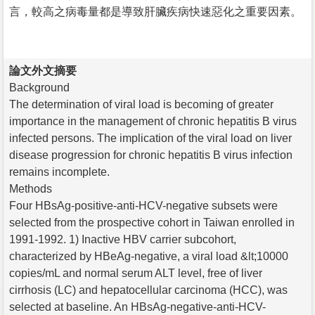
言，較高之病毒量都是導致肝臟疾病快速惡化之重要因素。
論文外文摘要
Background
The determination of viral load is becoming of greater
importance in the management of chronic hepatitis B virus
infected persons. The implication of the viral load on liver
disease progression for chronic hepatitis B virus infection
remains incomplete.
Methods
Four HBsAg-positive-anti-HCV-negative subsets were
selected from the prospective cohort in Taiwan enrolled in
1991-1992. 1) Inactive HBV carrier subcohort,
characterized by HBeAg-negative, a viral load &lt;10000
copies/mL and normal serum ALT level, free of liver
cirrhosis (LC) and hepatocellular carcinoma (HCC), was
selected at baseline. An HBsAg-negative-anti-HCV-