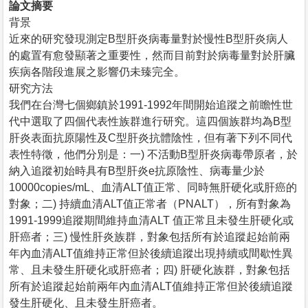
論文摘要
背景
近來的研究發現測定B型肝炎病毒量對於慢性B型肝炎病人
的處置有愈發顯著之重要性，然而目前對於病毒量對於肝臟
疾病各階段進展之影響仍未臻完全。
研究方法
我們在台灣七個鄉鎮於1991-1992年間開始追蹤之前瞻性世
代中選取了四個代表性族群進行研究。這四個族群均為B型
肝炎表面抗原陽性及C型肝炎抗體陰性，但有著下列不同代
表性特徵，他們分別是：一) 不活動B型肝炎病毒帶原者，於
納入追蹤初始時具有B型肝炎e抗原陰性、病毒量少於
10000copies/mL、血清ALT值正常、同時無肝硬化或肝癌的
對象；二) 持續血清ALT值正常者（PNALT），所有對象為
1991-1999追蹤期間維持血清ALT 值正常且未發生肝硬化或
肝癌者；三) 慢性肝炎族群，對象包括所有於追蹤起始前兩
年內血清ALT值維持正常但於後續追蹤出現持續或間歇性異
常、且未發生肝硬化或肝癌者；四) 肝硬化族群，對象包括
所有於追蹤起始前兩年內血清ALT值維持正常但於後續追蹤
發生肝硬化、且未發生肝癌者。