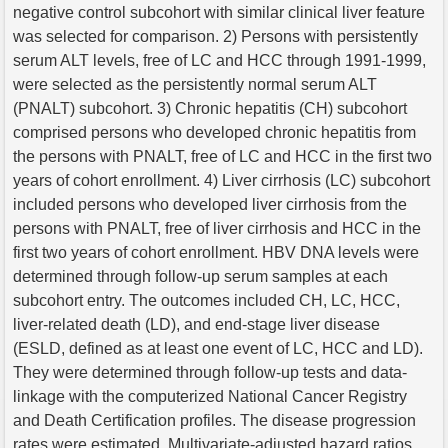
negative control subcohort with similar clinical liver feature
was selected for comparison. 2) Persons with persistently
serum ALT levels, free of LC and HCC through 1991-1999,
were selected as the persistently normal serum ALT
(PNALT) subcohort. 3) Chronic hepatitis (CH) subcohort
comprised persons who developed chronic hepatitis from
the persons with PNALT, free of LC and HCC in the first two
years of cohort enrollment. 4) Liver cirrhosis (LC) subcohort
included persons who developed liver cirrhosis from the
persons with PNALT, free of liver cirrhosis and HCC in the
first two years of cohort enrollment. HBV DNA levels were
determined through follow-up serum samples at each
subcohort entry. The outcomes included CH, LC, HCC,
liver-related death (LD), and end-stage liver disease
(ESLD, defined as at least one event of LC, HCC and LD).
They were determined through follow-up tests and data-
linkage with the computerized National Cancer Registry
and Death Certification profiles. The disease progression
rates were estimated. Multivariate-adjusted hazard ratios