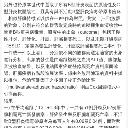
另外也於原本世代中選取了所有B型肝炎表面抗原陰性及C
型肝炎抗體陰性、且具有與不活動B型肝炎病毒帶原者臨床
上相似肝臟特徵者以供在一)中作為對照。對於二)~四)族群
的對象，分別在符合族群選取定義時的追蹤採集血清檢體中
量定B型肝炎病毒量。研究中的出象（outcome）包括了慢
性肝炎、肝硬化、肝癌、肝臟相關死亡、以及末期肝臟疾病
（ESLD，定義為發生肝硬化、肝癌或肝臟相關死亡事件中
一件或一件以上者），分別依不同的族群而選定適當的出象
進行分析。出象的發生是由追蹤複檢之血清ALT值、腹部超
音波檢查結果、以及連結國家癌症登錄與死亡資料庫而確
認。肝臟疾病各階段進展速率，係由各族群陳現的資料中據
以推估。危險預測因子之多因子校正危險比率
（multivariate-adjusted hazard ratio）則由Cox回歸模式中
引導而得。
結果
一) 在平均追蹤了13.1±1.8年中，一共有51例肝癌及62例肝
臟相關死亡新發個案，肝癌發生率及肝臟相關死亡率，不活
動B型肝炎病毒帶原者為每百人年有0.06及0.04例，而對照