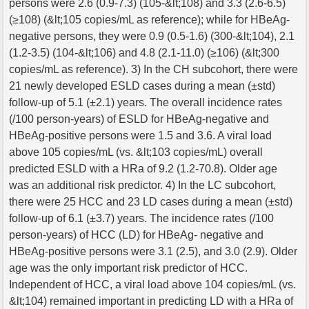
persons were 2.6 (0.9-7.3) (105-&lt;108) and 3.3 (2.6-6.5)
(≥108) (&lt;105 copies/mL as reference); while for HBeAg-
negative persons, they were 0.9 (0.5-1.6) (300-&lt;104), 2.1
(1.2-3.5) (104-&lt;106) and 4.8 (2.1-11.0) (≥106) (&lt;300
copies/mL as reference). 3) In the CH subcohort, there were
21 newly developed ESLD cases during a mean (±std)
follow-up of 5.1 (±2.1) years. The overall incidence rates
(/100 person-years) of ESLD for HBeAg-negative and
HBeAg-positive persons were 1.5 and 3.6. A viral load
above 105 copies/mL (vs. &lt;103 copies/mL) overall
predicted ESLD with a HRa of 9.2 (1.2-70.8). Older age
was an additional risk predictor. 4) In the LC subcohort,
there were 25 HCC and 23 LD cases during a mean (±std)
follow-up of 6.1 (±3.7) years. The incidence rates (/100
person-years) of HCC (LD) for HBeAg- negative and
HBeAg-positive persons were 3.1 (2.5), and 3.0 (2.9). Older
age was the only important risk predictor of HCC.
Independent of HCC, a viral load above 104 copies/mL (vs.
&lt;104) remained important in predicting LD with a HRa of