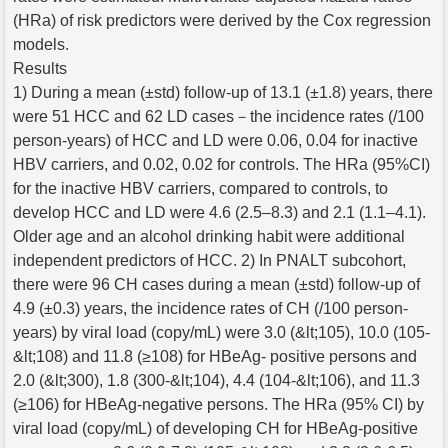
(HRa) of risk predictors were derived by the Cox regression
models.
Results
1) During a mean (±std) follow-up of 13.1 (±1.8) years, there
were 51 HCC and 62 LD cases－the incidence rates (/100
person-years) of HCC and LD were 0.06, 0.04 for inactive
HBV carriers, and 0.02, 0.02 for controls. The HRa (95%CI)
for the inactive HBV carriers, compared to controls, to
develop HCC and LD were 4.6 (2.5–8.3) and 2.1 (1.1–4.1).
Older age and an alcohol drinking habit were additional
independent predictors of HCC. 2) In PNALT subcohort,
there were 96 CH cases during a mean (±std) follow-up of
4.9 (±0.3) years, the incidence rates of CH (/100 person-
years) by viral load (copy/mL) were 3.0 (&lt;105), 10.0 (105-
&lt;108) and 11.8 (≥108) for HBeAg- positive persons and
2.0 (&lt;300), 1.8 (300-&lt;104), 4.4 (104-&lt;106), and 11.3
(≥106) for HBeAg-negative persons. The HRa (95% CI) by
viral load (copy/mL) of developing CH for HBeAg-positive