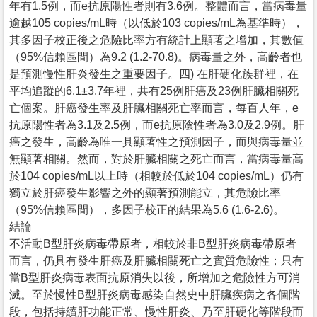
年有1.5例，而e抗原陽性者則有3.6例。整體而言，當病毒量
逾越105 copies/mL時（以低於103 copies/mL為基準時），
其多因子校正後之危險比率方有統計上顯著之增加，其數值
（95%信賴區間）為9.2 (1.2-70.8)。病毒量之外，高齡者也
是預測慢性肝炎發生之重要因子。四) 在肝硬化族群裡，在
平均追蹤的6.1±3.7年裡，共有25例肝癌及23例肝臟相關死
亡個案。肝癌發生率及肝臟相關死亡率而言，每百人年，e
抗原陽性者為3.1及2.5例，而e抗原陰性者為3.0及2.9例。肝
癌之發生，高齡為唯一具顯著性之預測因子，而與病毒量並
無顯著相關。然而，對於肝臟相關之死亡而言，當病毒量高
於104 copies/mL以上時（相較於低於104 copies/mL）仍有
獨立於肝癌發生影響之外的顯著預測能立，其危險比率
（95%信賴區間），多因子校正的結果為5.6 (1.6-2.6)。
結論
不活動B型肝炎病毒帶原者，相較於非B型肝炎病毒帶原者
而言，仍具有發生肝癌及肝臟相關死亡之實質危險性；只有
當B型肝炎病毒表面抗原消失以後，所增加之危險性方可消
滅。至於慢性B型肝炎病毒感染自然史中肝臟疾病之各個階
段，包括持續肝功能正常、慢性肝炎、乃至肝硬化等階段而