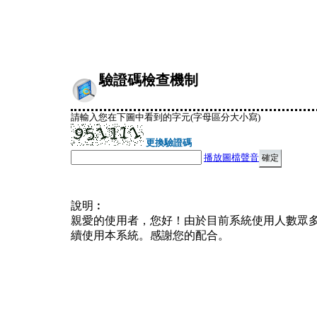
驗證碼檢查機制
請輸入您在下圖中看到的字元(字母區分大小寫)
更換驗證碼
播放圖檔聲音
說明︰
親愛的使用者，您好！由於目前系統使用人數眾
續使用本系統。感謝您的配合。