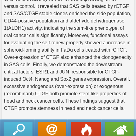
versus control. It revealed that SAS cells treated by rCTGF
and SAS/CTGF stable clones enriched the side population,
CD44-positive population and aldehyde dehydrogenase
1(ALDH1) activity, indicating the stem-like phenotype, of
oral cancer cells significantly. Moreover, functional assays
for evaluating the self-renew property showed a increase in
spheroid-forming ability in FaDu cells treated with rCTGF.
Over-expression of CTGF also enhanced the clonogenecity
in SAS cells. Finally, we demonstrated the downstream
critical factors, ESR1 and JUN, responsible for CTGF-
induced Oct4, Nanog and Sox2 genes expression. Overall,
excessive endogenous (over-expression) or exogenous
(recombinant) CTGF both promote stem-like properties of
head and neck cancer cells. These findings suggest that
CTGF promote stemness in head and neck cancer cells.
返回列表