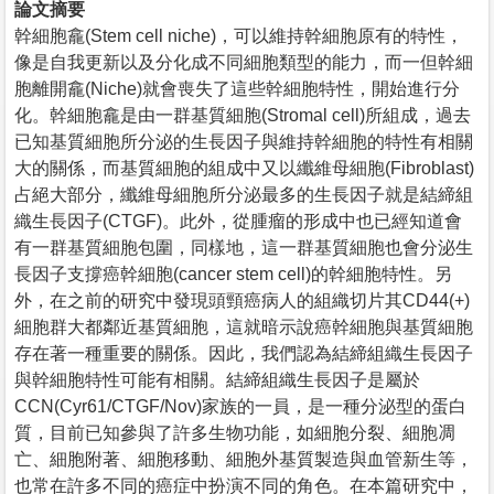
論文摘要
幹細胞龕(Stem cell niche)，可以維持幹細胞原有的特性，
像是自我更新以及分化成不同細胞類型的能力，而一但幹細
胞離開龕(Niche)就會喪失了這些幹細胞特性，開始進行分
化。幹細胞龕是由一群基質細胞(Stromal cell)所組成，過去
已知基質細胞所分泌的生長因子與維持幹細胞的特性有相關
大的關係，而基質細胞的組成中又以纖維母細胞(Fibroblast)
占絕大部分，纖維母細胞所分泌最多的生長因子就是結締組
織生長因子(CTGF)。此外，從腫瘤的形成中也已經知道會
有一群基質細胞包圍，同樣地，這一群基質細胞也會分泌生
長因子支撐癌幹細胞(cancer stem cell)的幹細胞特性。另
外，在之前的研究中發現頭頸癌病人的組織切片其CD44(+)
細胞群大都鄰近基質細胞，這就暗示說癌幹細胞與基質細胞
存在著一種重要的關係。因此，我們認為結締組織生長因子
與幹細胞特性可能有相關。結締組織生長因子是屬於
CCN(Cyr61/CTGF/Nov)家族的一員，是一種分泌型的蛋白
質，目前已知參與了許多生物功能，如細胞分裂、細胞凋
亡、細胞附著、細胞移動、細胞外基質製造與血管新生等，
也常在許多不同的癌症中扮演不同的角色。在本篇研究中，