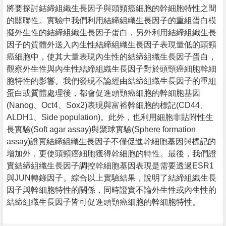
將要探討結締組織生長因子與頭頸癌細胞的幹細胞特性之間
的關聯性。實驗中我們利用結締組織生長因子的重組蛋白模
擬外生性的結締組織生長因子蛋白，另外利用結締組織生長
因子的質體外送入內生性結締組織生長因子表現量低的頭頸
癌細胞中，使其大量表現內生性的結締組織生長因子蛋白，
觀察外生性與內生性結締組織生長因子對於頭頸癌細胞幹細
胞特性的影響。我們發現不論經由結締組織生長因子的重組
蛋白或質體處理後，都會促進頭頸癌細胞的幹細胞基因
(Nanog、Oct4、Sox2)表現與富裕幹細胞的標記(CD44、
ALDH1、Side population)。此外，也利用細胞非貼附性生
長實驗(Soft agar assay)與聚球實驗(Sphere formation
assay)證實結締組織生長因子不僅促進幹細胞基因與標記的
增加外，更使頭頸癌細胞獲得幹細胞的特性。最後，我們證
實結締組織生長因子調控幹細胞基因表現是需要透過ESR1
與JUN轉錄因子。綜合以上實驗結果，說明了結締組織生長
因子與幹細胞特性的關係，同時證實不論外生性或內生性的
結締組織生長因子皆可促進頭頸癌細胞的幹細胞特性。