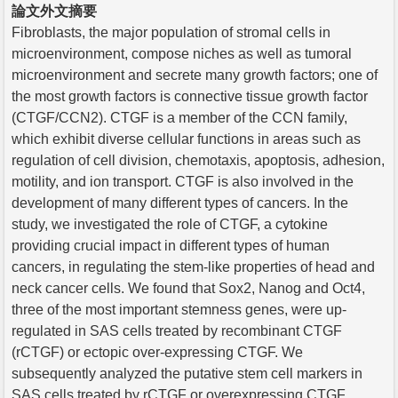
論文外文摘要
Fibroblasts, the major population of stromal cells in
microenvironment, compose niches as well as tumoral
microenvironment and secrete many growth factors; one of
the most growth factors is connective tissue growth factor
(CTGF/CCN2). CTGF is a member of the CCN family,
which exhibit diverse cellular functions in areas such as
regulation of cell division, chemotaxis, apoptosis, adhesion,
motility, and ion transport. CTGF is also involved in the
development of many different types of cancers. In the
study, we investigated the role of CTGF, a cytokine
providing crucial impact in different types of human
cancers, in regulating the stem-like properties of head and
neck cancer cells. We found that Sox2, Nanog and Oct4,
three of the most important stemness genes, were up-
regulated in SAS cells treated by recombinant CTGF
(rCTGF) or ectopic over-expressing CTGF. We
subsequently analyzed the putative stem cell markers in
SAS cells treated by rCTGF or overexpressing CTGF