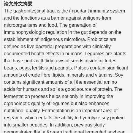
論文外文摘要
The gastrointestinal tract is the important immunity system
and the functions as a barrier against antigens from
microorganisms and food. The generation of
immunophysiologic regulation in the gut depends on the
establishment of indigenous microflora. Probiotics are
defined as live bacterial preparations with clinically
documented health effects in humans. Legumes are plants
that have pods with tidy rows of seeds inside includes
beans, peas, lentils and peanuts. Pulses contain significant
amounts of crude fibre, lipids, minerals and vitamins. Soy
contains significant amounts of all the essential amino
acids for humans and so is a good source of protein. The
fermentation process helps not only in improving the
organoleptic quality of legumes but also enhances
nutritional quality. Fermentation is an important area of
research, which entails the ability to hydrolyze soy protein
into smaller peptides. In addition, previous study
demonstrated that a Korean traditional fermented soybean