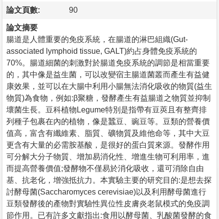
論文頁數:
90
論文摘要
腸道是人體重要的免疫系統，在腸道的淋巴組織(Gut-
associated lymphoid tissue, GALT)約占身體免疫系統的
70%。腸道細菌的刺激對於腸道免疫系統的調節是相當重要
的，其中像是益生菌，可以改變宿主腸道菌叢而產生有益健
康效果，並可以在大腸中利用小腸無法消化吸收的物質(益生
物質)為食物，例如:β聚糖，發酵產生有益腸道之物質並抑制
壞菌生長。豆科植物Legume特別是指帶有豆莢且有整齊排
列種子包裹在內的植物，像是蠶豆、豌豆等。豆類的營養價
值高，富含有纖維素、脂質、礦物質及維他命等，其中大豆
更含有大量的必需胺基酸，是很好的蛋白質來源。發酵作用
可分解大分子物質、增加易消化性、增進生物可利用率，進
而提高營養價值;發酵物不僅易於消化吸收，還可消除自由
基、抗老化，增強抵抗力。本實驗主要的研究目的:是想去探
討酵母菌(Saccharomyces cerevisiae)以及利用酵母菌進行
豆類發酵後的產物對實驗性異位性皮膚炎老鼠模式的免疫調
節作用。已有許多文獻指出:食用以酵母菌、乳酸菌發酵的食