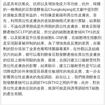
品是具有抗氧化、抗癌以及增加免疫力等功效，此外，韓國
的一種傳統的豆類發酵食品Chungkukjang在文獻中提到對
於過敏反應是有益的，特別像是氣喘和異位性皮膚炎。首
先，利用異位性皮膚炎的老鼠動物模式來進行實驗，結果顯
示，不論在誘導期或是作用期的異位性皮膚炎，餵食豆類發
酵產物(SCLFP)的老鼠，所分泌的細胞激素會傾向TH1的反
應，以及顯著提升抗發炎細胞IL-10的量，在細胞增生指數則
是呈現顯著被抑制的結果。為了增強免疫反應的差異，在藥
劑的部分添加了金黃色葡萄球菌腸毒素B，在外觀以及組織
切片的結果，都可以看到餵食豆類發酵產物在異位性皮膚炎
的症狀上都有明顯的改善。最後，去探討建立口服耐受性對
異位性皮膚炎的影響，結果顯示，建立口服耐受性是可以成
功降低對於外來物質容易產生敏感性的免疫反應，進一步去
影響異位性皮膚炎的免疫調節。綜合以上，我們推測餵食豆
類發酵產物可以去調節TH1與TH2之間的平衡，此外，對於
異位性皮膚炎症狀的改善，推測可能是與誘導調節性T細胞
的產生有關。