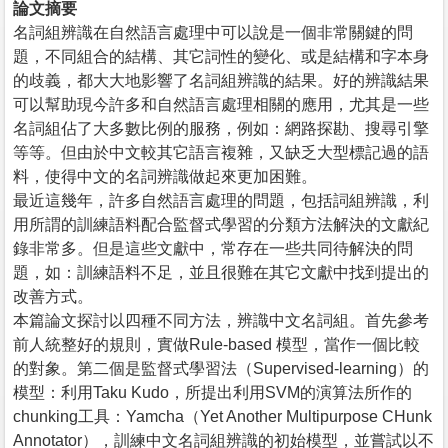
論文摘要
名詞組辨識在自然語言處理中可以說是一個非常關鍵的問
題，不同組合的結構、其它詞性的變化、或是結構和字本身
的歧義，都大大地影響了名詞組辨識的結果。好的辨識結果
可以幫助現今許多和自然語言處理相關的應用，尤其是一些
名詞組佔了大多數比例的服務，例如：網路探勘、搜尋引擎
等等。但由於中文較其它語言複雜，又缺乏大型標記過的語
料，使得中文的名詞辨識做起來更加困難。
最近這幾年，許多自然語言處理的問題，包括詞組辨識，利
用所謂的訓練語料配合監督式學習的分類方法解決的文獻紀
錄非常多。但是這些文獻中，常存在一些共同待解決的問
題，如：訓練語料不足，並且很難在其它文獻中找到提出的
改善方式。
本篇論文探討以四種不同方法，辨識中文名詞組。首先參考
前人統整好的規則，實做Rule-based 模型，當作一個比較
的對象。第二個是監督式學習法（Supervised-learning）的
模型：利用Taku Kudo，所提出利用SVM的演算法所作的
chunking工具：Yamcha（Yet Another Multipurpose CHunk
Annotator），訓練中文名詞組辨識的初始模型，並嘗試以不