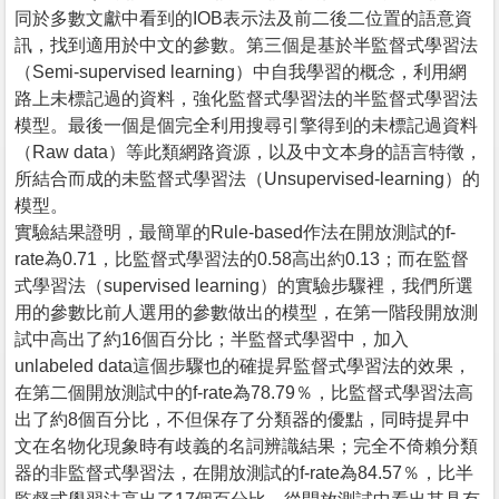
同於多數文獻中看到的IOB表示法及前二後二位置的語意資
訊，找到適用於中文的參數。第三個是基於半監督式學習法
（Semi-supervised learning）中自我學習的概念，利用網
路上未標記過的資料，強化監督式學習法的半監督式學習法
模型。最後一個是個完全利用搜尋引擎得到的未標記過資料
（Raw data）等此類網路資源，以及中文本身的語言特徵，
所結合而成的未監督式學習法（Unsupervised-learning）的
模型。
實驗結果證明，最簡單的Rule-based作法在開放測試的f-
rate為0.71，比監督式學習法的0.58高出約0.13；而在監督
式學習法（supervised learning）的實驗步驟裡，我們所選
用的參數比前人選用的參數做出的模型，在第一階段開放測
試中高出了約16個百分比；半監督式學習中，加入
unlabeled data這個步驟也的確提昇監督式學習法的效果，
在第二個開放測試中的f-rate為78.79％，比監督式學習法高
出了約8個百分比，不但保存了分類器的優點，同時提昇中
文在名物化現象時有歧義的名詞辨識結果；完全不倚賴分類
器的非監督式學習法，在開放測試的f-rate為84.57％，比半