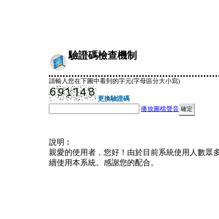
驗證碼檢查機制
請輸入您在下圖中看到的字元(字母區分大小寫)
更換驗證碼
播放圖檔聲音
說明︰
親愛的使用者，您好！由於目前系統使用人數眾
續使用本系統。感謝您的配合。