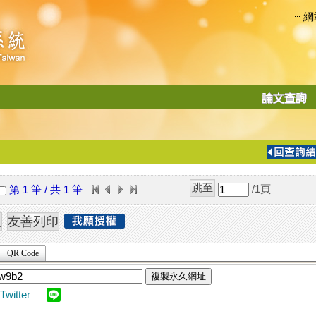
網
:::
功
能
切
換
導
覽
/1
頁
第 1 筆 / 共 1 筆
列
QR Code
複製永久網址
Twitter