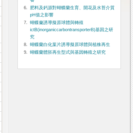
養
6.
肥料及鈣源對蝴蝶蘭生育、開花及水苔介質
pH值之影響
7.
蝴蝶蘭誘導擬原球體與轉殖
ictB(inorganiccarbontransporterB)基因之研
究
8.
蝴蝶蘭白化葉片誘導擬原球體與植株再生
9.
蝴蝶蘭體胚再生型式與基因轉殖之研究