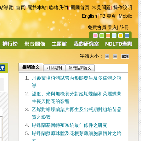
站導覽
|
首頁
|
關於本站
|
聯絡我們
|
國圖首頁
|
常見問題
|
操作說明
English
|
FB 專頁
|
Mobile
免費會員
登入
|
註冊
字體大小：
相關論文
相關期刊
熱門點閱論文
1.
丹參葉培植體試管內形態發生及多倍體之誘
導
2.
溫度、光與無機養分對姬蝴蝶蘭和朵麗蝶蘭
生長與開花的影響
3.
乙烯對蝴蝶蘭葉片再生及出瓶期對組培苗品
質之影響
4.
蝴蝶蘭基因轉殖系統最佳條件之研究
5.
蝴蝶蘭擬原球體及花梗芽薄細胞層切片之培