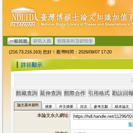
跳
臺
到
灣
主
博
要
碩
內
士
容
論
文
(216.73.216.163) 您好！臺灣時間：2026/08/07 17:20
加
值
:::
詳目顯示
系
統
論文基本資料
摘要
外文摘要
目次
參考文獻
紙本論文
本論文永久網址
: