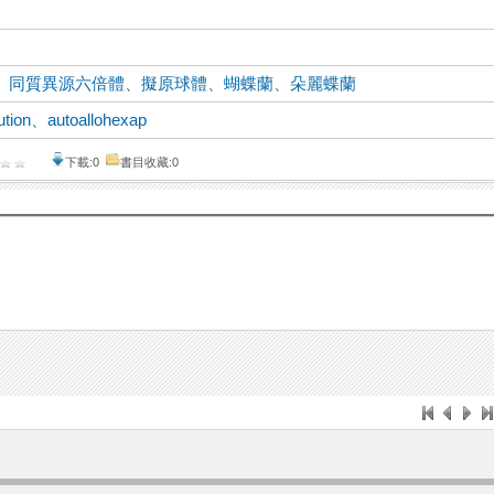
、
同質異源六倍體
、
擬原球體
、
蝴蝶蘭
、
朵麗蝶蘭
ution、autoallohexap
下載:0
書目收藏:0