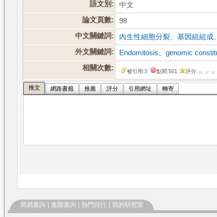
語文別:
中文
論文頁數:
98
中文關鍵詞:
內生性細胞分裂
、
基因組組成
外文關鍵詞:
Endomitosis、genomic constit
相關次數:
被引用:
3
點閱:501
評分:
推文
網路書籤
推薦
評分
引用網址
轉寄
簡易查詢
|
進階查詢
|
熱門排行
|
我的研究室