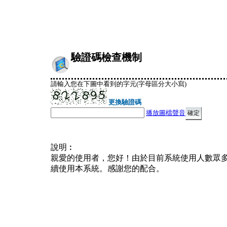
驗證碼檢查機制
請輸入您在下圖中看到的字元(字母區分大小寫)
更換驗證碼
播放圖檔聲音
說明︰
親愛的使用者，您好！由於目前系統使用人數眾
續使用本系統。感謝您的配合。