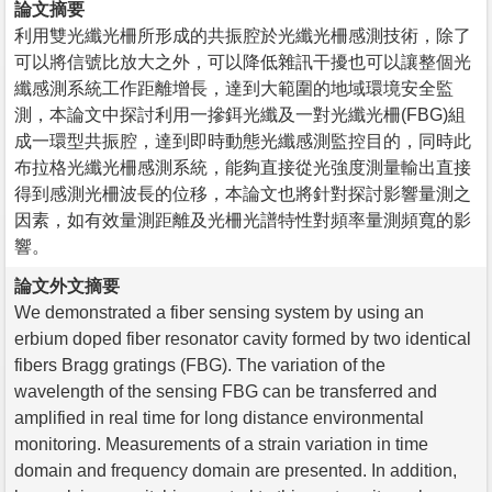
論文摘要
利用雙光纖光柵所形成的共振腔於光纖光柵感測技術，除了
可以將信號比放大之外，可以降低雜訊干擾也可以讓整個光
纖感測系統工作距離增長，達到大範圍的地域環境安全監
測，本論文中探討利用一摻鉺光纖及一對光纖光柵(FBG)組
成一環型共振腔，達到即時動態光纖感測監控目的，同時此
布拉格光纖光柵感測系統，能夠直接從光強度測量輸出直接
得到感測光柵波長的位移，本論文也將針對探討影響量測之
因素，如有效量測距離及光柵光譜特性對頻率量測頻寬的影
響。
論文外文摘要
We demonstrated a fiber sensing system by using an
erbium doped fiber resonator cavity formed by two identical
fibers Bragg gratings (FBG). The variation of the
wavelength of the sensing FBG can be transferred and
amplified in real time for long distance environmental
monitoring. Measurements of a strain variation in time
domain and frequency domain are presented. In addition,