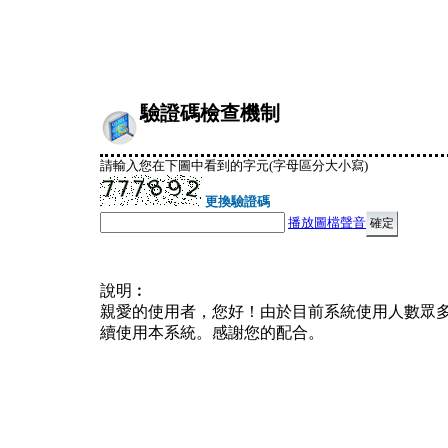
驗證碼檢查機制
請輸入您在下圖中看到的字元(字母區分大小寫)
更換驗證碼
播放圖檔聲音
說明︰
親愛的使用者，您好！由於目前系統使用人數眾
續使用本系統。感謝您的配合。