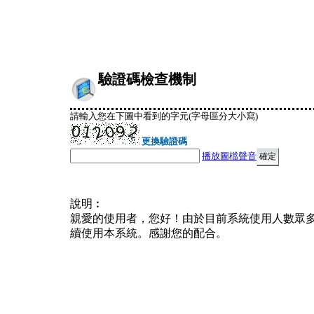
驗證碼檢查機制
請輸入您在下圖中看到的字元(字母區分大小寫)
更換驗證碼
播放圖檔聲音
說明︰
親愛的使用者，您好！由於目前系統使用人數眾
續使用本系統。感謝您的配合。