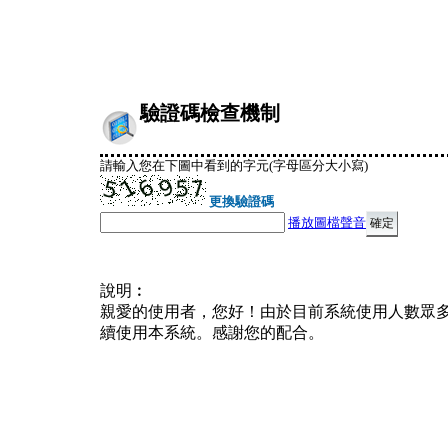
驗證碼檢查機制
請輸入您在下圖中看到的字元(字母區分大小寫)
更換驗證碼
播放圖檔聲音
說明︰
親愛的使用者，您好！由於目前系統使用人數眾
續使用本系統。感謝您的配合。