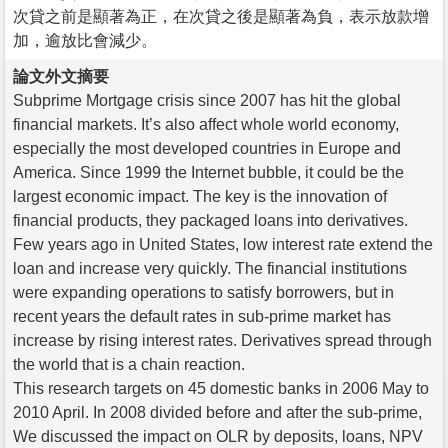
次貸之前是顯著為正，在次貸之後是顯著為負，表示放款增
加，逾放比會減少。
論文外文摘要
Subprime Mortgage crisis since 2007 has hit the global
financial markets. It’s also affect whole world economy,
especially the most developed countries in Europe and
America. Since 1999 the Internet bubble, it could be the
largest economic impact. The key is the innovation of
financial products, they packaged loans into derivatives.
Few years ago in United States, low interest rate extend the
loan and increase very quickly. The financial institutions
were expanding operations to satisfy borrowers, but in
recent years the default rates in sub-prime market has
increase by rising interest rates. Derivatives spread through
the world that is a chain reaction.
This research targets on 45 domestic banks in 2006 May to
2010 April. In 2008 divided before and after the sub-prime,
We discussed the impact on OLR by deposits, loans, NPV