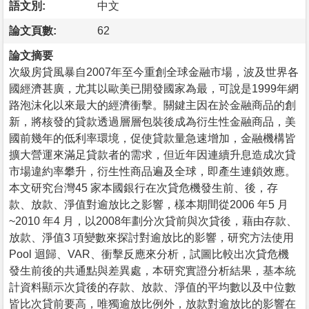
語文別:
中文
論文頁數:
62
論文摘要
次級房貸風暴自2007年至今重創全球金融市場，波及世界各
國經濟甚廣，尤其以歐美已開發國家為最，可說是1999年網
路泡沫化以來最大的經濟衝擊。關鍵主因在於金融商品的創
新，將核發的貸款透過層層包裝後成為衍生性金融商品，美
國前幾年的低利率環境，促使貸款量急速增加，金融機構皆
擴大營運來滿足貸款者的需求，但近年因連續升息造成次貸
市場違約率攀升，衍生性商品遍及全球，即產生連鎖效應。
本文研究台灣45 家本國銀行在次貸危機發生前、後，存
款、放款、淨值對逾放比之影響，樣本期間從2006 年5 月
~2010 年4 月，以2008年劃分次貸前與次貸後，藉由存款、
放款、淨值3 項變數來探討對逾放比的影響，研究方法使用
Pool 迴歸、VAR、衝擊反應來分析，試圖比較出次貸危機
發生前後的共通點與差異處，本研究實證分析結果，基本統
計資料顯示次貸後的存款、放款、淨值的平均數以及中位數
皆比次貸前要高，唯獨逾放比例外，放款對逾放比的影響在