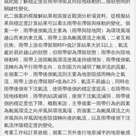
藉此能了解穩定度在雨帶滯留及向陸地移動的二個狀態間的
關鍵性變化。
此二個案的模擬解結果相當接近觀測分析場資料。從模擬結
果與穩定度計算結果可以看出雨帶在滯留與移動的變化。個
案一中，雨帶後側氣流主要為（雨帶與陸地間）為環境風場
越山而來的東北風，雨帶上游為颱風環流之南風，二者互相
抗衡。雨帶上游在滯留期時Fr值計算結果大於1以上，氣流
處於易於越山的狀態，但雨帶卻為滯留狀態；雨帶在向陸地
移動時，雨帶上游因颱風環流使風速持續增加，雨帶後側氣
流轉向為平行雨帶走向，在剖面方向減弱了離岸流的貢獻。
在個案二中，雨帶後側氣流則主要為地形阻擋而轉向之氣
流，雨帶上游在滯留期Fr值為0.25，氣流不易越山，同時在
雨帶後側有下沈氣流，使雨帶後側的穩定度提高；在雨帶向
陸地移動時，雨帶的結講減弱，後側下沈氣流減弱，雨帶後
側的穩定度也下降。概觀來說，主導個案一雨帶行為的因素
為颱風環流之向岸風與環境風場，而個案二為颱風環流之向
岸風與向岸風因地形阻擋轉向後的氣流，以及雨帶後側下沈
氣流伴隨穩定度的變化。
考量工作站計算效能，個案二另外進行地形減半的地形敏感