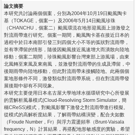
論文摘要
本研究共討論兩個個案，分別為2004年10月19日颱風陶卡
基（TOKAGE，個案一）及2006年5月14日颱風珍珠
（CHANCHU，個案二）颱風環流在地形迎風面上游激發之
對流雨帶進行研究。個案一期間，颱風陶卡基在接近日本的
過程中於日本南部引發三到四個大小不等的弧狀對流雨帶，
並有準滯留的情形，隨後因颱風接近風速增大而潰散向陸地
移動；個案二期間，珍珠颱風影響台灣東部上游風場，由東
北風轉至東風及東南風 ，並激發對流雨帶的生成及滯留，中
後期雨帶向陸地移動，但此對流雨帶未接觸陸地。此兩個個
案地形條件不同，激發類似對流雨帶系統，但在對流雨帶發
展後期中卻有不同現象。
本研究主要使用日本名古屋大學地球水循環研究中心所發展
的雲解析風暴模式(Cloud-Resolviing Storm Simulator，簡
稱CReSS)模式，對颱風影響下激發之對流雨帶進行模擬。
從模式的高解析度結果，了解雨帶結構演變，配合夫如數
（Froude Number，Fr）與浮力震盪頻率（Brunt-Vaisala
frequency，N）計算結果，再搭配地形敏感度的實驗，希望