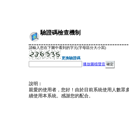
驗證碼檢查機制
請輸入您在下圖中看到的字元(字母區分大小寫)
更換驗證碼
播放圖檔聲音
說明︰
親愛的使用者，您好！由於目前系統使用人數眾
續使用本系統。感謝您的配合。