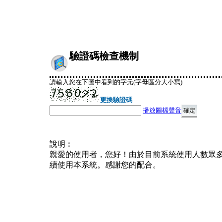
驗證碼檢查機制
請輸入您在下圖中看到的字元(字母區分大小寫)
更換驗證碼
播放圖檔聲音
說明︰
親愛的使用者，您好！由於目前系統使用人數眾
續使用本系統。感謝您的配合。