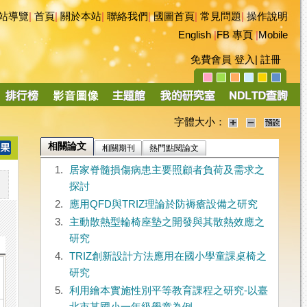
站導覽
|
首頁
|
關於本站
|
聯絡我們
|
國圖首頁
|
常見問題
|
操作說明
English
|
FB 專頁
|
Mobile
免費會員
登入
|
註冊
字體大小：
相關論文
相關期刊
熱門點閱論文
1.
居家脊髓損傷病患主要照顧者負荷及需求之
探討
2.
應用QFD與TRIZ理論於防褥瘡設備之研究
3.
主動散熱型輪椅座墊之開發與其散熱效應之
研究
4.
TRIZ創新設計方法應用在國小學童課桌椅之
研究
5.
利用繪本實施性別平等教育課程之研究-以臺