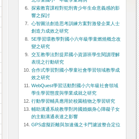
北市某國小一年級學童為例
6.
探索教育課程對犯刑青少年生命意義感的影
響之探討
7.
心智圖法創造思考訓練方案對激發企業人士
創造力成效之研究
8.
5E學習環教學對國小六年級學童燃燒概念改
變之研究
9.
交互教學法對提昇國小資源班學生閱讀理解
表現之行動研究
10.
合作式學習對國小學童社會學習領域教學成
效之研究
11.
WebQuest學習活動對國小六年級社會領域
學生學習態度與學業成就之研究
12.
行動學習輔具應用於校園植物之學習研究
13.
輔助溝通系統教學對跨國婚姻身心障礙子女
的主動溝通表達之影響
14.
GPS虛擬距離與加速儀之卡門濾波整合定位