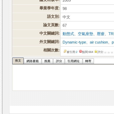
2009
畢業學年度:
98
語文別:
中文
論文頁數:
67
中文關鍵詞:
動態式
、
空氣座墊
、
壓瘡
、
TR
外文關鍵詞:
Dynamic-type
、
air cushion
、
p
相關次數:
被引用:
2
點閱:664
評分:
推文
網路書籤
推薦
評分
引用網址
轉寄