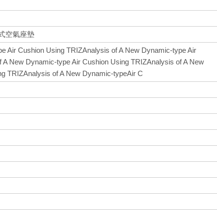
態式空氣座墊
pe Air Cushion Using TRIZAnalysis of A New Dynamic-type Air
f A New Dynamic-type Air Cushion Using TRIZAnalysis of A New
ng TRIZAnalysis of A New Dynamic-typeAir C