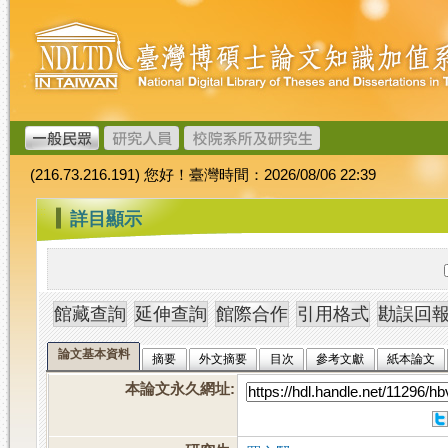
跳
臺
到
灣
主
博
要
碩
內
士
容
論
文
(216.73.216.191) 您好！臺灣時間：2026/08/06 22:39
加
值
:::
詳目顯示
系
統
論文基本資料
摘要
外文摘要
目次
參考文獻
紙本論文
本論文永久網址
: