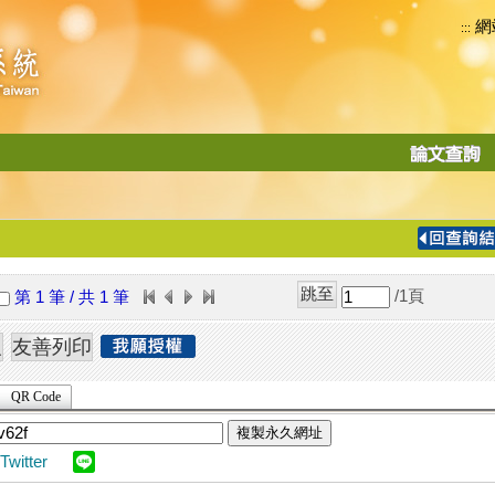
網
:::
功
能
切
換
導
覽
/1
頁
第 1 筆 / 共 1 筆
列
QR Code
複製永久網址
Twitter