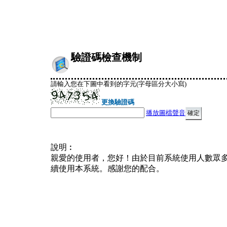
驗證碼檢查機制
請輸入您在下圖中看到的字元(字母區分大小寫)
更換驗證碼
播放圖檔聲音
說明︰
親愛的使用者，您好！由於目前系統使用人數眾
續使用本系統。感謝您的配合。