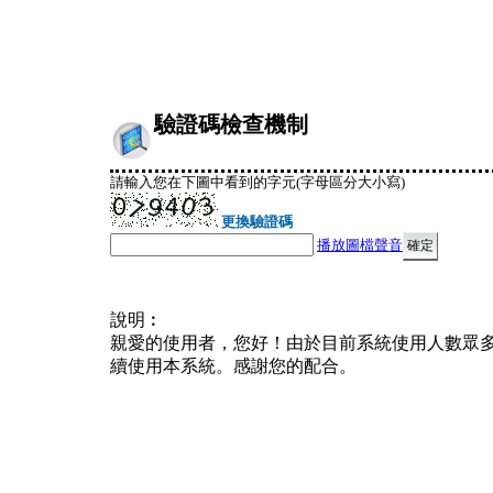
驗證碼檢查機制
請輸入您在下圖中看到的字元(字母區分大小寫)
更換驗證碼
播放圖檔聲音
說明︰
親愛的使用者，您好！由於目前系統使用人數眾
續使用本系統。感謝您的配合。