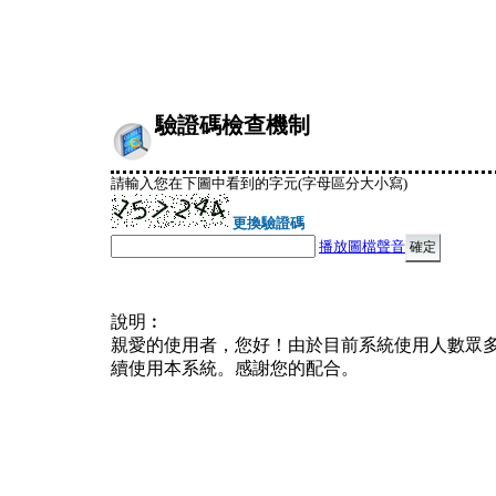
驗證碼檢查機制
請輸入您在下圖中看到的字元(字母區分大小寫)
更換驗證碼
播放圖檔聲音
說明︰
親愛的使用者，您好！由於目前系統使用人數眾
續使用本系統。感謝您的配合。