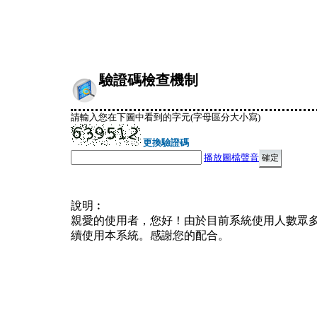
驗證碼檢查機制
請輸入您在下圖中看到的字元(字母區分大小寫)
更換驗證碼
播放圖檔聲音
說明︰
親愛的使用者，您好！由於目前系統使用人數眾
續使用本系統。感謝您的配合。