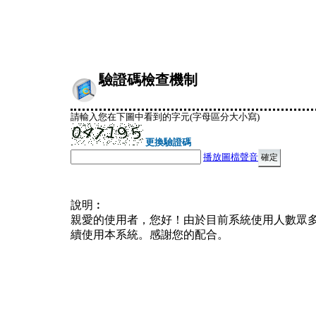
驗證碼檢查機制
請輸入您在下圖中看到的字元(字母區分大小寫)
更換驗證碼
播放圖檔聲音
說明︰
親愛的使用者，您好！由於目前系統使用人數眾
續使用本系統。感謝您的配合。