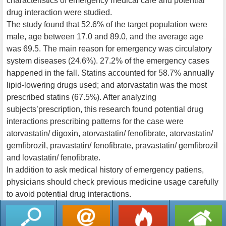
characteristics of emergency medical care and potential
drug interaction were studied.
The study found that 52.6% of the target population were
male, age between 17.0 and 89.0, and the average age
was 69.5. The main reason for emergency was circulatory
system diseases (24.6%). 27.2% of the emergency cases
happened in the fall. Statins accounted for 58.7% annually
lipid-lowering drugs used; and atorvastatin was the most
prescribed statins (67.5%). After analyzing
subjects’prescription, this research found potential drug
interactions prescribing patterns for the case were
atorvastatin/ digoxin, atorvastatin/ fenofibrate, atorvastatin/
gemfibrozil, pravastatin/ fenofibrate, pravastatin/ gemfibrozil
and lovastatin/ fenofibrate.
In addition to ask medical history of emergency patiens,
physicians should check previous medicine usage carefully
to avoid potential drug interactions.
返回列表