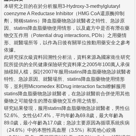
本研究之目的在於分析服用3-Hydroxy-3-methylglutaryl
coenzyme A Reductase Inhibitor（HMG CoA還原酶抑制
劑，簡稱statins）降血脂藥物急診就醫者之特性、急診原
因、statins降血脂藥物使用情形，以及處方中是否有潛在藥
物交互作用（Potential drug interactions, PDIs）之用藥情
形、就醫場所等，以作為日後有關單位推動用藥安全之參考
依據。
此研究採次級資料回溯性分析法，資料來源為國家衛生研究
院所提供的全民健康保險研究資料庫之2005年100萬人承保
抽樣歸人檔，探討2007年服用statins降血脂藥物急診就醫者
特性、急診原因、就醫場所、statins降血脂藥物使用情形
等，並利用Micromedex 和Drug interaction facts瞭解服用
statins降血脂藥物急診就醫者，在急診就醫前合併使用其他
藥物之可能發生的潛在藥物交互作用之情形。
研究結果發現，服用statins降血脂藥物急診就醫者，男性佔
52.6%、女性佔47.4%，平均年齡為69.8歲，最大年齡為
89.0歲，最小年齡為17.0歲；急診主要原因為循環系統疾病
（24.6%）中的本態性高血壓（3.5%）和其他心絞痛