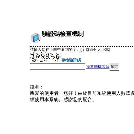
驗證碼檢查機制
請輸入您在下圖中看到的字元(字母區分大小寫)
更換驗證碼
播放圖檔聲音
說明︰
親愛的使用者，您好！由於目前系統使用人數眾
續使用本系統。感謝您的配合。