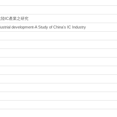
陸IC產業之研究
dustrial development-A Study of China's IC Industry