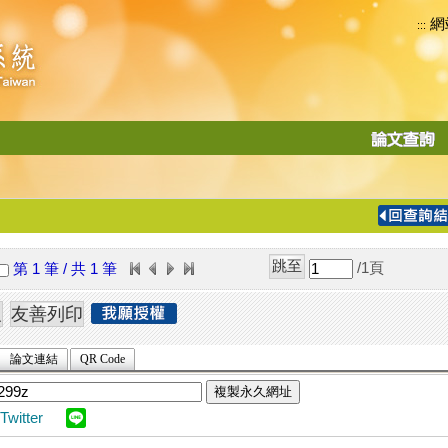
網
:::
功
能
切
換
導
覽
/1
頁
第 1 筆 / 共 1 筆
列
論文連結
QR Code
複製永久網址
Twitter