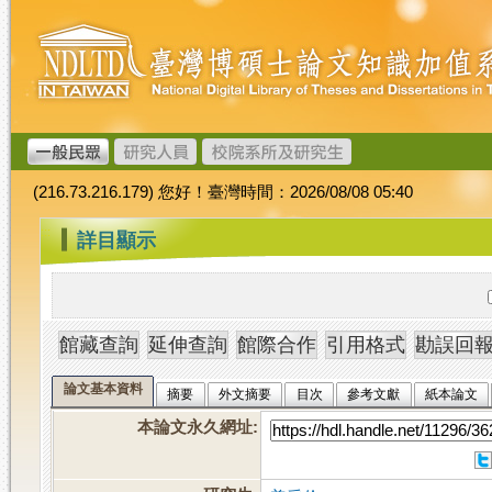
跳
臺
到
灣
主
博
要
碩
內
士
容
論
文
(216.73.216.179) 您好！臺灣時間：2026/08/08 05:40
加
值
:::
詳目顯示
系
統
論文基本資料
摘要
外文摘要
目次
參考文獻
紙本論文
本論文永久網址
: