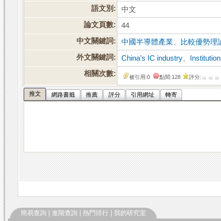
語文別:
中文
論文頁數:
44
中文關鍵詞:
中國半導體產業
、
比較優勢理
外文關鍵詞:
China’s IC industry
、
Institutio
相關次數:
被引用:0
點閱:128
評分:
推文
網路書籤
推薦
評分
引用網址
轉寄
簡易查詢
|
進階查詢
|
熱門排行
|
我的研究室